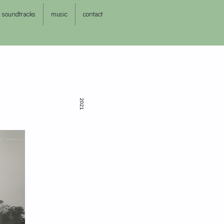
soundtracks
music
contact
2021